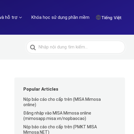
và hỗ trợ
Khóa học sử dụng phần mềm
Tiếng Việt
Tìm
kiếm
cho
Popular Articles
Nộp báo cáo cho cấp trên (MISA Mimosa
online)
Đăng nhập vào MISA Mimosa online
(mimosapp.misa.vn/nopbaocao)
Nộp báo cáo cho cấp trên (PMKT MISA
Mimosa.NET)