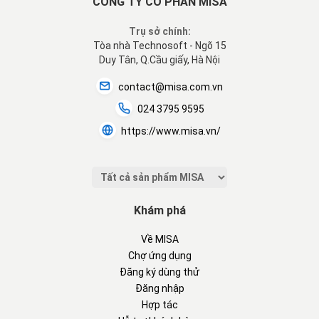
CÔNG TY CỔ PHẦN MISA
Trụ sở chính:
Tòa nhà Technosoft - Ngõ 15
Duy Tân, Q.Cầu giấy, Hà Nội
contact@misa.com.vn
024 3795 9595
https://www.misa.vn/
Khám phá
Về MISA
Chợ ứng dụng
Đăng ký dùng thử
Đăng nhập
Hợp tác