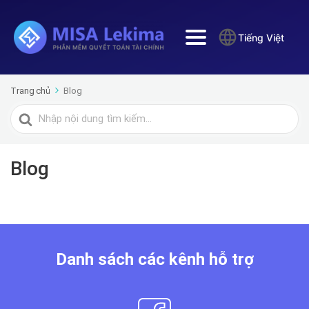
Tiếng Việt
Trang chủ
Blog
Tìm
kiếm
cho
Blog
Danh sách các kênh hỗ trợ