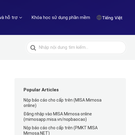
và hỗ trợ
Khóa học sử dụng phần mềm
Tiếng Việt
Tìm
kiếm
cho
Popular Articles
Nộp báo cáo cho cấp trên (MISA Mimosa
online)
Đăng nhập vào MISA Mimosa online
(mimosapp.misa.vn/nopbaocao)
Nộp báo cáo cho cấp trên (PMKT MISA
Mimosa.NET)