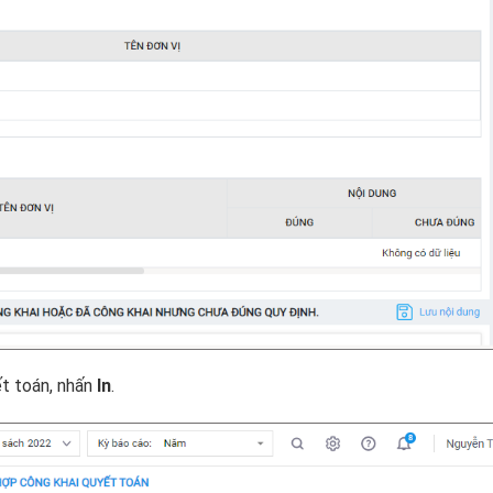
ết toán, nhấn
In
.