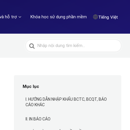
và hỗ trợ
Khóa học sử dụng phần mềm
Tiếng Việt
Tìm
kiếm
cho
Mục lục
I. HƯỚNG DẪN NHẬP KHẨU BCTC, BCQT, BÁO
CÁO KHÁC
II. IN BÁO CÁO