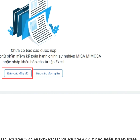
CTC, B02/BCTC, B03b/BCTC và B01/BSTT
hoặc
Mẫu nhập khẩu