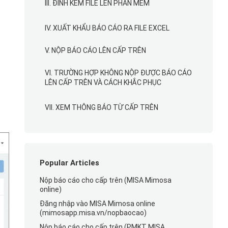
III. ĐÍNH KÈM FILE LÊN PHẦN MỀM
IV. XUẤT KHẨU BÁO CÁO RA FILE EXCEL
V. NỘP BÁO CÁO LÊN CẤP TRÊN
VI. TRƯỜNG HỢP KHÔNG NỘP ĐƯỢC BÁO CÁO
LÊN CẤP TRÊN VÀ CÁCH KHẮC PHỤC
VII. XEM THÔNG BÁO TỪ CẤP TRÊN
Popular Articles
Nộp báo cáo cho cấp trên (MISA Mimosa
online)
Đăng nhập vào MISA Mimosa online
(mimosapp.misa.vn/nopbaocao)
Nộp báo cáo cho cấp trên (PMKT MISA