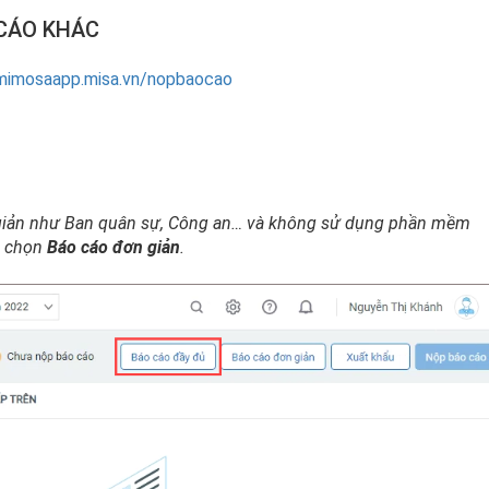
 CÁO KHÁC
/mimosaapp.misa.vn/nopbaocao
n giản như Ban quân sự, Công an… và không sử dụng phần mềm
ì chọn
Báo cáo đơn giản
.