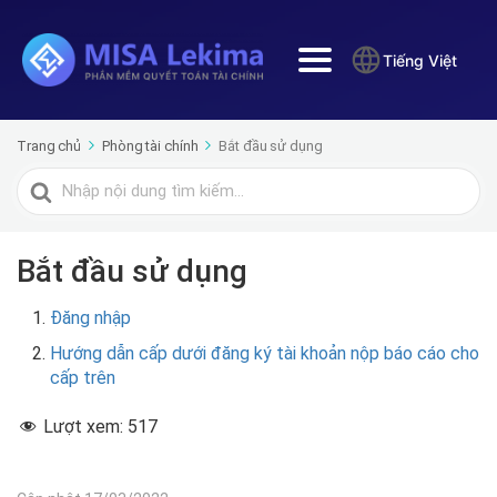
Tiếng Việt
Trang chủ
Phòng tài chính
Bắt đầu sử dụng
Tìm
kiếm
cho
Bắt đầu sử dụng
Đăng nhập
Hướng dẫn cấp dưới đăng ký tài khoản nộp báo cáo cho
cấp trên
Lượt xem:
517