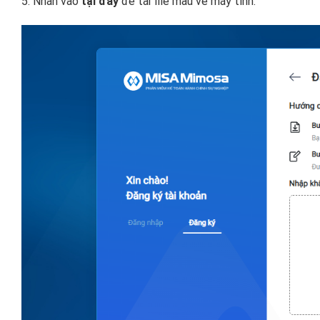
5. Nhấn vào
tại đây
để tải file mẫu về máy tính.