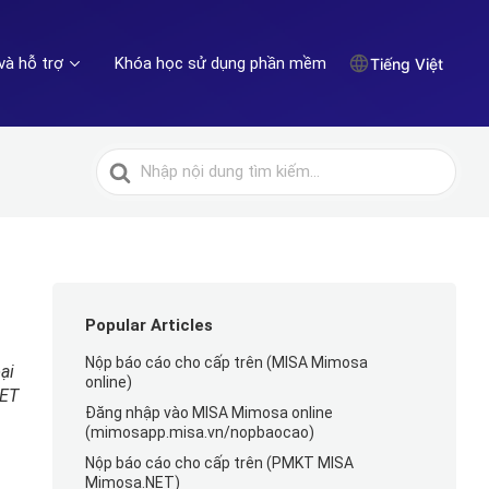
và hỗ trợ
Khóa học sử dụng phần mềm
Tiếng Việt
Tìm
kiếm
cho
Popular Articles
Nộp báo cáo cho cấp trên (MISA Mimosa
ại
online)
NET
Đăng nhập vào MISA Mimosa online
(mimosapp.misa.vn/nopbaocao)
Nộp báo cáo cho cấp trên (PMKT MISA
Mimosa.NET)