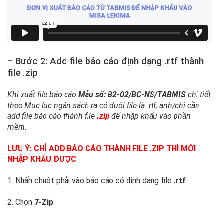
– Bước 2: Add file báo cáo định dạng .rtf thành
file .zip
Khi xuất file báo cáo
Mẫu số: B2-02/BC-NS/TABMIS
chi tiết
theo Mục lục ngân sách ra có đuôi file là .rtf, anh/chị cần
add file báo cáo thành file
.zip
để nhập khẩu vào phần
mềm.
LƯU Ý: CHỈ ADD BÁO CÁO THÀNH FILE .ZIP THÌ MỚI
NHẬP KHẨU ĐƯỢC
1. Nhấn chuột phải vào báo cáo có định dạng file
.rtf
.
2. Chọn
7-Zip
.