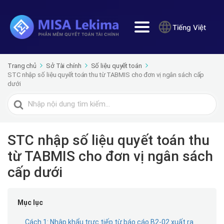
Tiếng Việt
Trang chủ
Sở Tài chính
Số liệu quyết toán
STC nhập số liệu quyết toán thu từ TABMIS cho đơn vị ngân sách cấp
dưới
Tìm
kiếm
cho
STC nhập số liệu quyết toán thu
từ TABMIS cho đơn vị ngân sách
cấp dưới
Mục lục
Cách 1: Nhập khẩu trực tiếp từ báo cáo B2-02 xuất ra